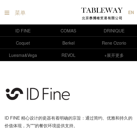
×
菜单
EN
ID FINE
COMAS
DRINIQUE
Coquet
Berkel
Rene Ozorio
产品系列
品牌专区
Luesma&Vega
REVOL
+展开更多
Steelite
锅具系列
ID FINE
SERAX
Studio RAW
Giesser
刀具系列
COMAS
Utopia
Urban
LOUIS TELLIER
刀叉系列
DRINIQUE
烘焙工具
Coquet
100%Chef
Pavoni
MOLDBROTHERS
瓷器系列
Berkel
Claude
ZANETTO
Robert Welch
玻璃器皿
Rene Ozorio
SCHNEIDER
NEOZ
AB Lifestyle
自助餐摆件
Luesma&Vega
ID FINE 精心设计的瓷器有着明确的宗旨：通过简约、优雅和持久的
价值体现，为***的餐饮环境提供支持。
储存转运
REVOL
LAMPA
Alain Saint Joanis
Mauviel
酒吧用具
Steelite