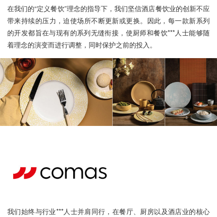
Spring
Urban Bar
My GlassStudio
在我们的“定义餐饮”理念的指导下，我们坚信酒店餐饮业的创新不应
厨房杂项
SERAX
带来持续的压力，迫使场所不断更新或更换。因此，每一款新系列
Rosseto
COMATEC
LIND DNA
的开发都旨在与现有的系列无缝衔接，使厨师和餐饮***人士能够随
PEUGEOT
着理念的演变而进行调整，同时保护之前的投入。
走进我们
客户服务
公司简介
解决方案
分公司
仓储物流
经销网络
合作酒店
服务理念
公司相册
新闻资讯
联系我们
公司新闻
联系我们
我们始终与行业***人士并肩同行，在餐厅、厨房以及酒店业的核心
行业资讯
在线留言